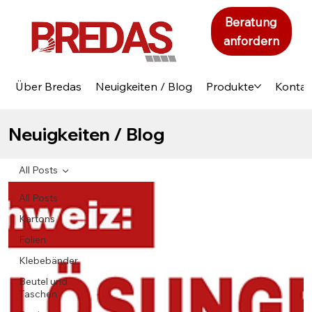
Beratung
anfordern
Über Bredas
Neuigkeiten / Blog
Produkte
Kontak
Neuigkeiten / Blog
All Posts
All Posts
Kartons
Folien
Klebebänder
Beutel und
Taschen