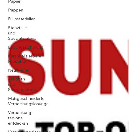
Papier
Pappen
Füllmaterialien
Stanzteile
und
Spezialmaterial
Ladungssicherung
Personalisierbare
Produkte
Neuigkeiten
Aktionen
und
Sparangebote
Maßgeschneiderte
Verpackungslösunge
Verpackung
regional
entdecken