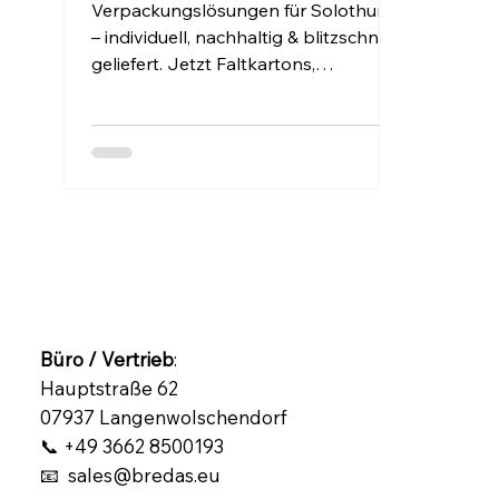
zum positiven Wow-Preis.
Verpackungslösungen für Solothurn
– individuell, nachhaltig & blitzschnell
geliefert. Jetzt Faltkartons,
Graspapier & Graukarton direkt bei
BREDAS bestellen!
Büro / Vertrieb
:
Hauptstraße 62
07937 Langenwolschendorf
📞 +49 3662 8500193
📧 sales@bredas.eu