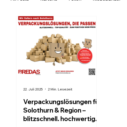
Ladungssicherung
Personalisierbare Produk
Verpackung regional entdecken
Verpackungs
22. Juli 2025
2 Min. Lesezeit
Verpackungslösungen für
Solothurn & Region –
blitzschnell. hochwertig.