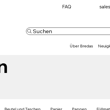
FAQ
sale
Suchen
Über Bredas
Neuigk
n
Beutel und Taschen
Papier
Pappen
Füllmat