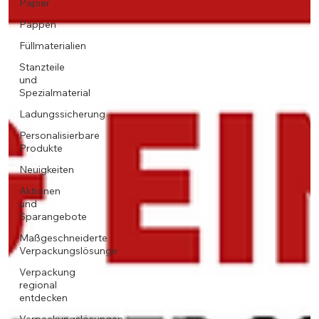
Papier
Pappen
Füllmaterialien
Stanzteile
und
Spezialmaterial
Ladungssicherung
Personalisierbare
Produkte
Neuigkeiten
Aktionen
und
Sparangebote
Maßgeschneiderte
Verpackungslösunge
Verpackung
regional
entdecken