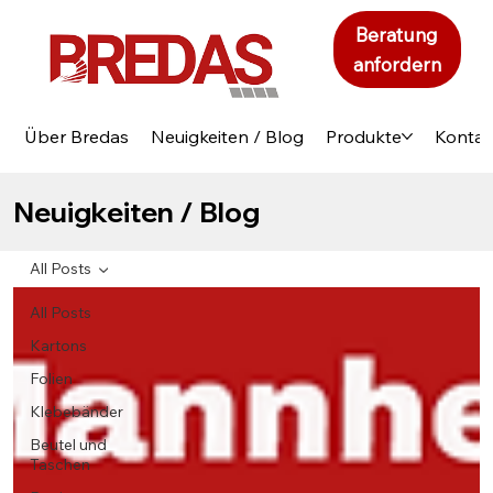
Beratung
anfordern
Über Bredas
Neuigkeiten / Blog
Produkte
Kontak
Neuigkeiten / Blog
All Posts
All Posts
Kartons
Folien
Klebebänder
Beutel und
Taschen