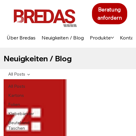
Beratung
anfordern
Über Bredas
Neuigkeiten / Blog
Produkte
Kontak
Neuigkeiten / Blog
All Posts
All Posts
Kartons
Folien
Klebebänder
Beutel und
Taschen