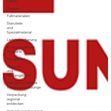
Papier
Pappen
Füllmaterialien
Stanzteile
und
Spezialmaterial
Ladungssicherung
Personalisierbare
Produkte
Neuigkeiten
Aktionen
und
Sparangebote
Maßgeschneiderte
Verpackungslösunge
Verpackung
regional
entdecken