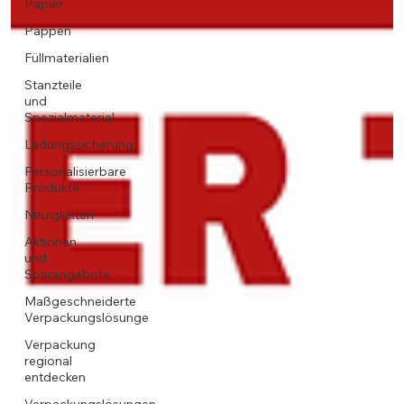
Papier
Pappen
Füllmaterialien
Stanzteile
und
Spezialmaterial
Ladungssicherung
Personalisierbare
Produkte
Neuigkeiten
Aktionen
und
Sparangebote
Maßgeschneiderte
Verpackungslösunge
Verpackung
regional
entdecken