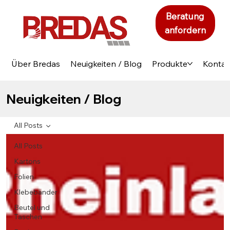
Beratung
anfordern
Über Bredas
Neuigkeiten / Blog
Produkte
Kontak
Neuigkeiten / Blog
All Posts
All Posts
Kartons
Folien
Klebebänder
Beutel und
Taschen