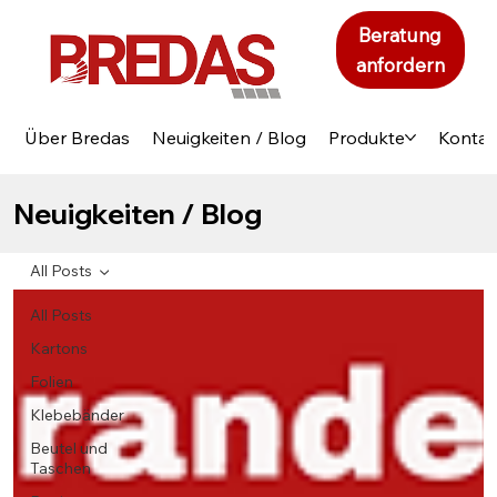
Beratung
anfordern
Über Bredas
Neuigkeiten / Blog
Produkte
Kontak
Neuigkeiten / Blog
All Posts
All Posts
Kartons
Folien
Klebebänder
Beutel und
Taschen