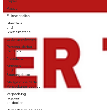
Papier
Pappen
Füllmaterialien
Stanzteile
und
Spezialmaterial
Ladungssicherung
Personalisierbare
Produkte
Neuigkeiten
Aktionen
und
Sparangebote
Maßgeschneiderte
Verpackungslösunge
Verpackung
regional
entdecken