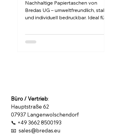
Verantwortung
Nachhaltige Papiertaschen von
Bredas UG – umweltfreundlich, stabil
und individuell bedruckbar. Ideal für
Einzelhandel, Events und Marken, die
Wert auf verantwortungsvolle
Verpackung legen.
Büro / Vertrieb
:
Hauptstraße 62
07937 Langenwolschendorf
📞 +49 3662 8500193
📧 sales@bredas.eu