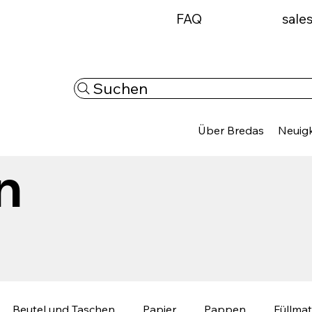
FAQ
sale
Suchen
Über Bredas
Neuigk
n
Beutel und Taschen
Papier
Pappen
Füllmat