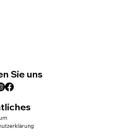
en Sie uns
tliches
sum
hutzerklärung