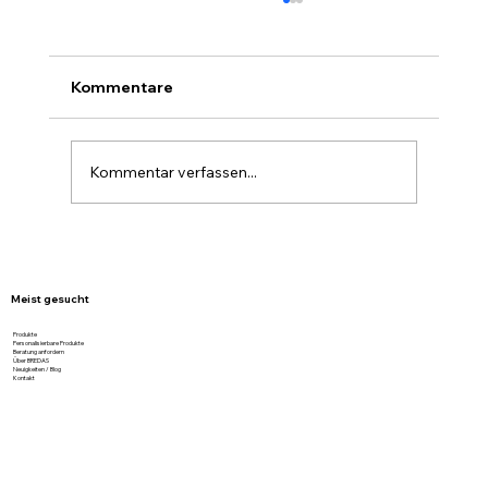
Kommentare
Kommentar verfassen...
Graukarton von BREDAS – stark,
nachhaltig und günstig geliefert
Meist gesucht
Produkte
Personalisierbare Produkte
Beratung anfordern
Über BREDAS
Neuigkeiten / Blog
Kontakt