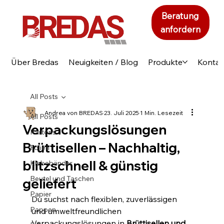
Beratung
anfordern
Über Bredas
Neuigkeiten / Blog
Produkte
Kontak
All Posts
Andrea von BREDAS
23. Juli 2025
1 Min. Lesezeit
All Posts
Verpackungslösungen
Kartons
Brüttisellen – Nachhaltig,
Folien
blitzschnell & günstig
Klebebänder
Beutel und Taschen
geliefert
Papier
Du suchst nach flexiblen, zuverlässigen 
Pappen
und umweltfreundlichen 
Verpackungslösungen in 
Brüttisellen und 