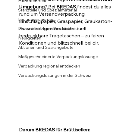
Füllmaterialien
Umgebung
? Bei 
BREDAS
 findest du alles 
Stanzteile und Spezialmaterial
rund um Versandverpackung, 
Ladungssicherung
Einschlagpapier, Graspapier, Graukarton-
Zwischenlagen und individuell 
Personalisierbare Produkte
bedruckbare Tragetaschen – zu fairen 
Neuigkeiten
Konditionen und blitzschnell bei dir.
Aktionen und Sparangebote
Maßgeschneiderte Verpackungslösunge
Verpackung regional entdecken
Verpackungslösungen in der Schweiz
Darum BREDAS für Brüttisellen: