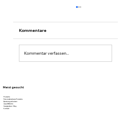
Kommentare
Kommentar verfassen...
Graukarton von BREDAS – stark,
nachhaltig und günstig geliefert
Meist gesucht
Produkte
Personalisierbare Produkte
Beratung anfordern
Über BREDAS
Neuigkeiten / Blog
Kontakt