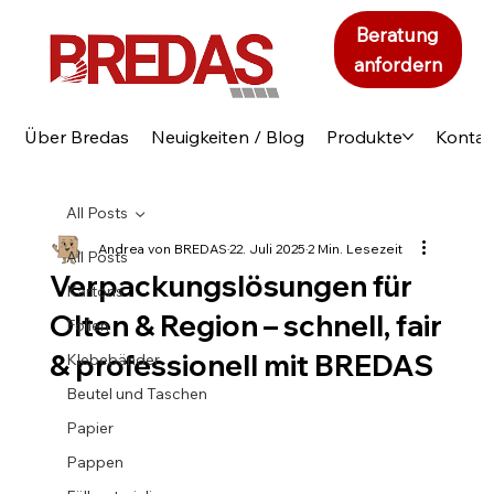
Beratung
anfordern
Über Bredas
Neuigkeiten / Blog
Produkte
Kontak
All Posts
Andrea von BREDAS
22. Juli 2025
2 Min. Lesezeit
All Posts
Verpackungslösungen für
Kartons
Olten & Region – schnell, fair
Folien
& professionell mit BREDAS
Klebebänder
Beutel und Taschen
Papier
Pappen