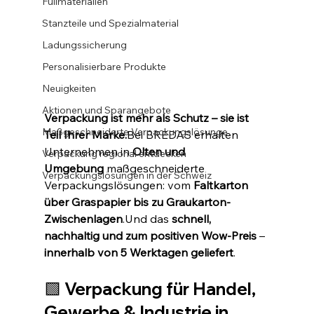
Füllmaterialien
Stanzteile und Spezialmaterial
Ladungssicherung
Personalisierbare Produkte
Neuigkeiten
Aktionen und Sparangebote
Verpackung ist mehr als Schutz – sie ist 
Maßgeschneiderte Verpackungslösunge
Teil Ihrer Marke.
Bei BREDAS erhalten 
Unternehmen in 
Olten und 
Verpackung regional entdecken
Umgebung
 maßgeschneiderte 
Verpackungslösungen in der Schweiz
Verpackungslösungen: vom 
Faltkarton 
über Graspapier bis zu Graukarton-
Zwischenlagen
.Und das 
schnell, 
nachhaltig und zum positiven Wow-Preis
 – 
innerhalb von 5 Werktagen geliefert
.
🟩 Verpackung für Handel, 
Gewerbe & Industrie in 