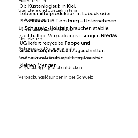
Füllmaterialien
Ob Küstenlogistik in Kiel, 
Stanzteile und Spezialmaterial
Lebensmittelproduktion in Lübeck oder 
Ladungssicherung
Einzelhandel in Flensburg – Unternehmen 
in 
Schleswig-Holstein
 brauchen stabile, 
Personalisierbare Produkte
nachhaltige Verpackungslösungen.
Bredas 
Neuigkeiten
UG
 liefert recycelte 
Pappe und 
Aktionen und Sparangebote
Graukarton
, individuell zugeschnitten, 
schnell und direkt ab Lager – auch in 
Maßgeschneiderte Verpackungslösunge
kleinen Mengen.
Verpackung regional entdecken
Verpackungslösungen in der Schweiz