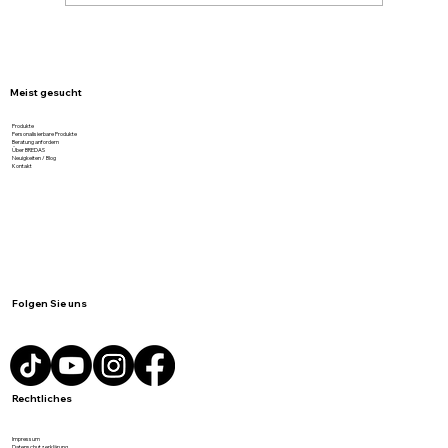
Graukarton von BREDAS – stark,
nachhaltig und günstig geliefert
Meist gesucht
Produkte
Personalisierbare Produkte
Beratung anfordern
Über BREDAS
Neuigkeiten / Blog
Kontakt
Folgen Sie uns
Rechtliches
Impressum
Datenschutzerklärung