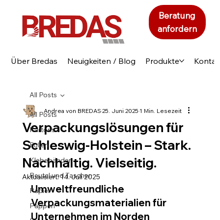
Beratung
anfordern
Über Bredas
Neuigkeiten / Blog
Produkte
Kontak
All Posts
Andrea von BREDAS
25. Juni 2025
1 Min. Lesezeit
All Posts
Verpackungslösungen für
Kartons
Schleswig-Holstein – Stark.
Folien
Nachhaltig. Vielseitig.
Klebebänder
Beutel und Taschen
Aktualisiert:
14. Juli 2025
Umweltfreundliche 
Papier
Verpackungsmaterialien für 
Pappen
Unternehmen im Norden