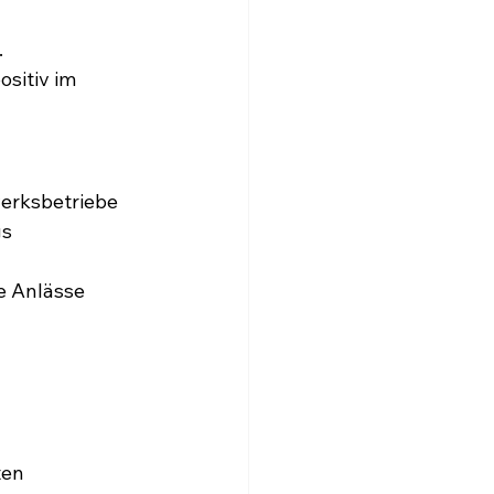
.
sitiv im 
werksbetriebe
gs
e Anlässe
ten