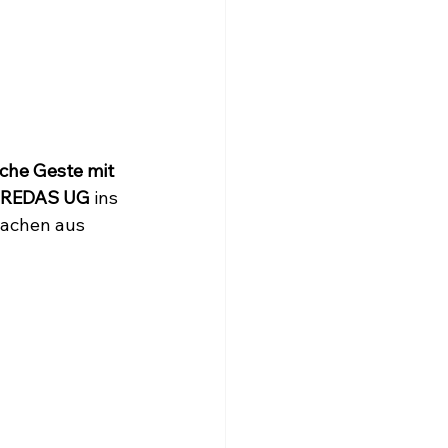
iche Geste mit 
 BREDAS UG
 ins 
machen aus 