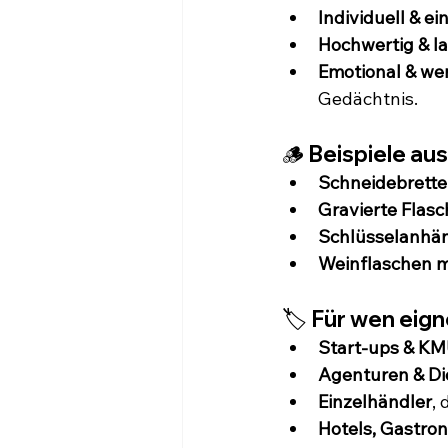
Individuell & ei
Hochwertig & l
Emotional & we
Gedächtnis.
🪵 Beispiele au
Schneidebrette
Gravierte Flasc
Schlüsselanhän
Weinflaschen mi
🏷️ Für wen eig
Start-ups & K
Agenturen & Die
Einzelhändler
,
Hotels, Gastro