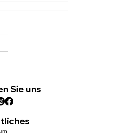
nsmittelpapiere für
er, Konditoreien &
ger – Qualität direkt
Werk
en Sie uns
tliches
sum