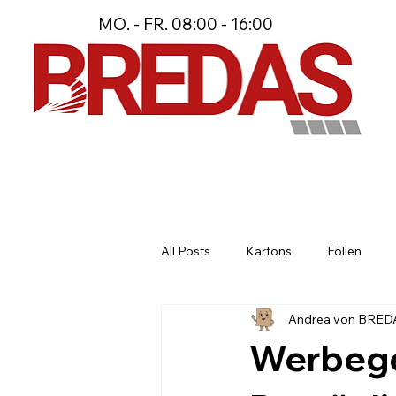
MO. - FR. 08:00 - 16:00
All Posts
Kartons
Folien
Andrea von BRED
Stanzteile und Spezialmaterial
Werbege
Maßgeschneiderte Verpackungsl