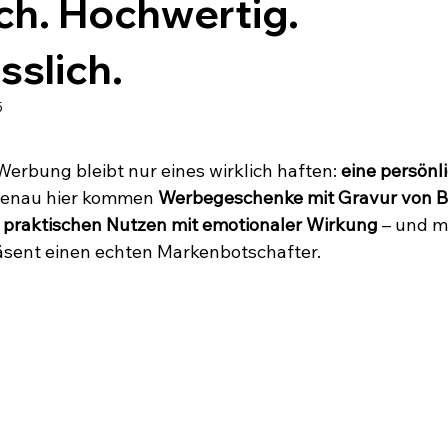
ch. Hochwertig.
slich.
5
 Werbung bleibt nur eines wirklich haften: 
eine persönl
Genau hier kommen 
Werbegeschenke mit Gravur von
 
praktischen Nutzen mit emotionaler Wirkung
 – und 
äsent einen echten Markenbotschafter.