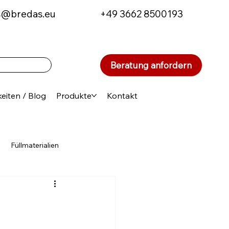
s@bredas.eu
+49 3662 8500193
Beratung anfordern
eiten / Blog
Produkte
Kontakt
Füllmaterialien
ten
Aktionen und Sparangebote
en in der Schweiz