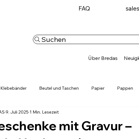
FAQ
sale
Suchen
Über Bredas
Neuigk
Klebebänder
Beutel und Taschen
Papier
Pappen
AS
9. Juli 2025
1 Min. Lesezeit
Ladungssicherung
Personalisierbare Produkte
Neuigkei
schenke mit Gravur –
ösunge
Verpackung regional entdecken
Verpackungslösung