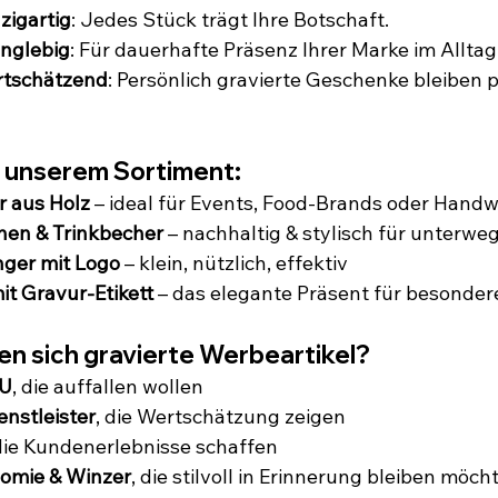
nzigartig
: Jedes Stück trägt Ihre Botschaft.
anglebig
: Für dauerhafte Präsenz Ihrer Marke im Alltag
rtschätzend
: Persönlich gravierte Geschenke bleiben po
s unserem Sortiment:
r aus Holz
 – ideal für Events, Food-Brands oder Hand
hen & Trinkbecher
 – nachhaltig & stylisch für unterwe
ger mit Logo
 – klein, nützlich, effektiv
t Gravur-Etikett
 – das elegante Präsent für besonder
nen sich gravierte Werbeartikel?
MU
, die auffallen wollen
nstleister
, die Wertschätzung zeigen
 die Kundenerlebnisse schaffen
nomie & Winzer
, die stilvoll in Erinnerung bleiben möch