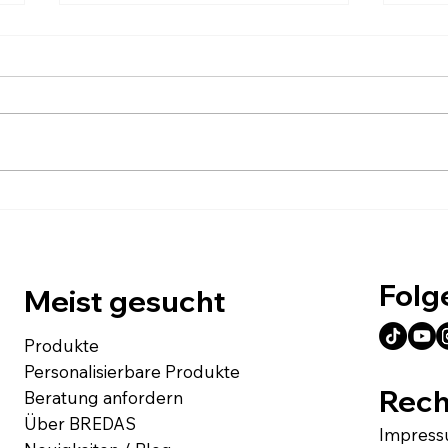
Verpackungslösungen, die
Lebe
Eindruck machen –
Bäck
Seidenpapier, Graukarton
Metz
& mehr von BREDAS
ab 
Folg
Meist gesucht
Produkte
Personalisierbare Produkte
Rech
Beratung anfordern
Über BREDAS
Impres