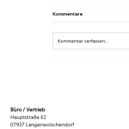
Kommentare
Kommentar verfassen...
Geschenkpapier
Weihnachten – stilvoll
verpacken mit dem
BREDAS
Weihnachtspapier-Set
Büro / Vertrieb
:
Hauptstraße 62
07937 Langenwolschendorf