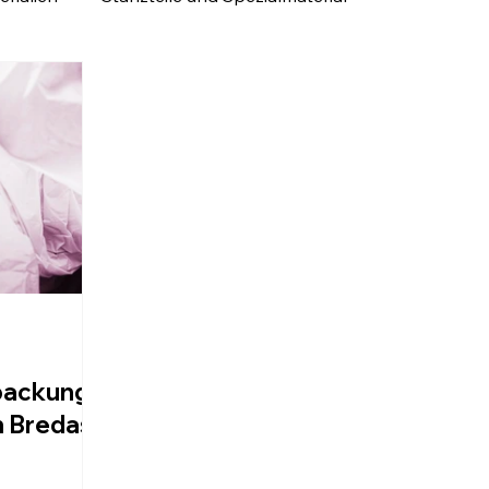
aßgeschneiderte Verpackungslösunge
packung –
n Bredas