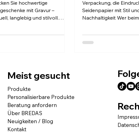
rgesslich.
ken Sie hochwertige
Verpackung, die Eindruc
eschenke mit Gravur –
Seidenpapier mit Stil un
uell, langlebig und stilvoll.
Nachhaltigkeit Wer bei
en auf Kunststoff, Holz, Papier,
oder Verkauf seiner Pro
 & Karton. BREDAS UG.
Details...
Folg
Meist gesucht
Produkte
Personalisierbare Produkte
Rech
Beratung anfordern
Über BREDAS
Impres
Neuigkeiten / Blog
Datensc
Kontakt