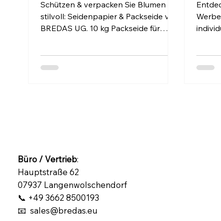
Jahreszeit
Unve
Schützen & verpacken Sie Blumen
Entdec
stilvoll: Seidenpapier & Packseide von
Werbeg
BREDAS UG. 10 kg Packseide für
individ
20,99 €, 200 Bögen Seidenpapier für
Gravur
25,41 €, inkl. Versand in Deutschland.
Pappe
Büro / Vertrieb
:
Hauptstraße 62
07937 Langenwolschendorf
📞 +49 3662 8500193
📧 sales@bredas.eu