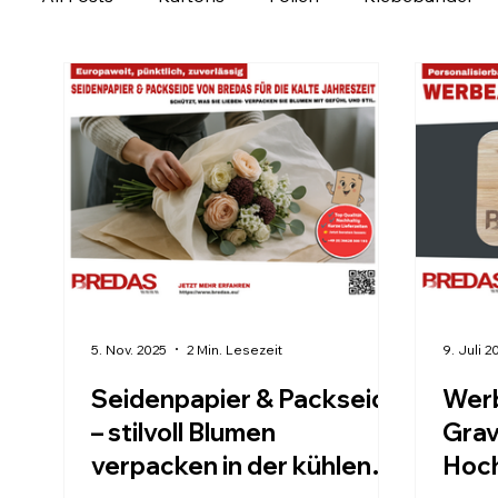
Ladungssicherung
Personalisierbare Produk
Verpackung regional entdecken
Verpackungs
5. Nov. 2025
2 Min. Lesezeit
9. Juli 2
Seidenpapier & Packseide
Wer
– stilvoll Blumen
Grav
verpacken in der kühlen
Hoch