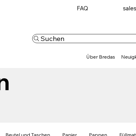
FAQ
sale
Suchen
Über Bredas
Neuigk
n
Beutel und Taschen
Papier
Pappen
Füllmat