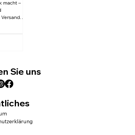
k macht –
d
m Versand
dukte auf
en Sie uns
tliches
sum
hutzerklärung