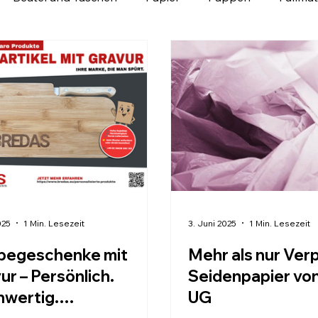
te
Neuigkeiten
Aktionen und Sparangebote
M
lösungen in der Schweiz
025
1 Min. Lesezeit
3. Juni 2025
1 Min. Lesezeit
begeschenke mit
Mehr als nur Ver
ur – Persönlich.
Seidenpapier vo
wertig.
UG