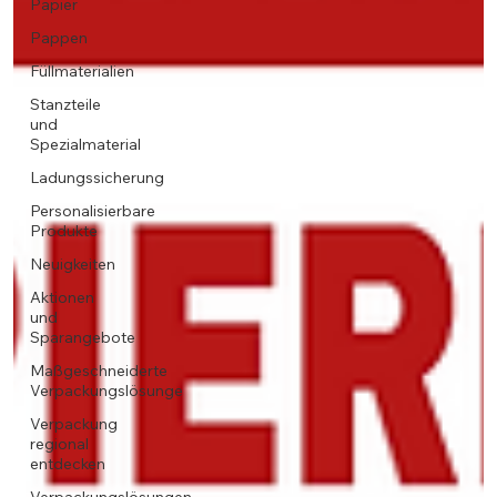
Papier
Pappen
Füllmaterialien
Stanzteile
und
Spezialmaterial
Ladungssicherung
Personalisierbare
Produkte
Neuigkeiten
Aktionen
und
Sparangebote
Maßgeschneiderte
Verpackungslösunge
Verpackung
regional
entdecken