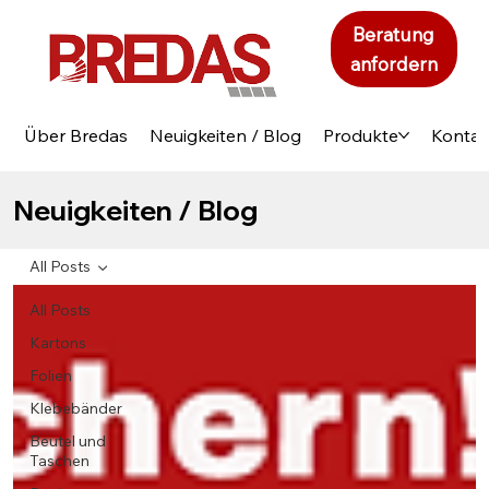
Beratung
anfordern
Über Bredas
Neuigkeiten / Blog
Produkte
Kontak
Neuigkeiten / Blog
All Posts
All Posts
Kartons
Folien
Klebebänder
Beutel und
Taschen