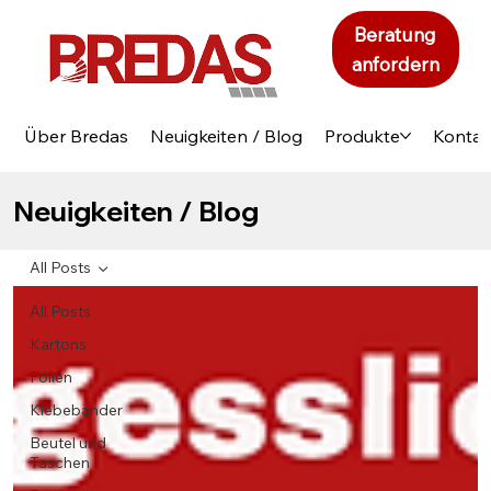
Beratung
anfordern
Über Bredas
Neuigkeiten / Blog
Produkte
Kontak
Neuigkeiten / Blog
All Posts
All Posts
Kartons
Folien
Klebebänder
Beutel und
Taschen