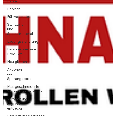
Papier
Pappen
Füllmaterialien
Stanzteile
und
Spezialmaterial
Ladungssicherung
Personalisierbare
Produkte
Neuigkeiten
Aktionen
und
Sparangebote
Maßgeschneiderte
Verpackungslösunge
Verpackung
regional
entdecken