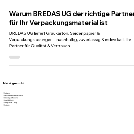
30. Okt. 2025
2 Min. Lesezeit
Warum BREDAS UG der richtige Partne
für Ihr Verpackungsmaterial ist
BREDAS UG liefert Graukarton, Seidenpapier &
Verpackungslösungen – nachhaltig, zuverlässig & individuell. Ihr
Partner für Qualität & Vertrauen.
Meist gesucht
Produkte
Personalisierbare Produkte
Beratung anfordern
Über BREDAS
Neuigkeiten / Blog
Kontakt