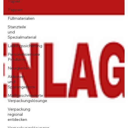
Papier
Pappen
Füllmaterialien
Stanzteile
und
Spezialmaterial
Ladungssicherung
Personalisierbare
Produkte
Neuigkeiten
Aktionen
und
Sparangebote
Maßgeschneiderte
Verpackungslösunge
Verpackung
regional
entdecken