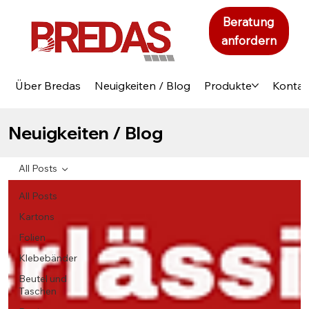
Beratung
anfordern
Über Bredas
Neuigkeiten / Blog
Produkte
Kontak
Neuigkeiten / Blog
All Posts
All Posts
Kartons
Folien
Klebebänder
Beutel und
Taschen