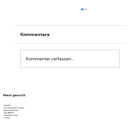
Kommentare
Kommentar verfassen...
Verpackungslösungen, die Eindruck
machen – Seidenpapier, Graukarton &
mehr von BREDAS
Meist gesucht
Produkte
Personalisierbare Produkte
Beratung anfordern
Über BREDAS
Neuigkeiten / Blog
Kontakt