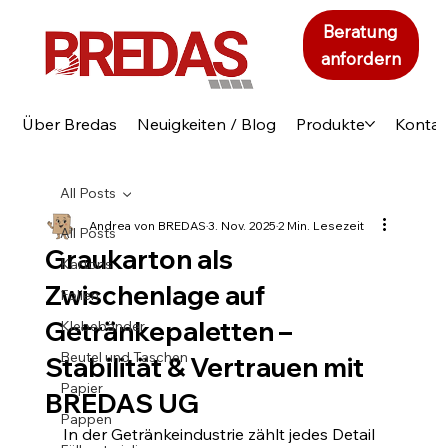
Beratung
anfordern
Über Bredas
Neuigkeiten / Blog
Produkte
Kontak
All Posts
Andrea von BREDAS
3. Nov. 2025
2 Min. Lesezeit
All Posts
Graukarton als
Kartons
Zwischenlage auf
Folien
Getränkepaletten –
Klebebänder
Beutel und Taschen
Stabilität & Vertrauen mit
Papier
BREDAS UG
Pappen
In der Getränkeindustrie zählt jedes Detail 