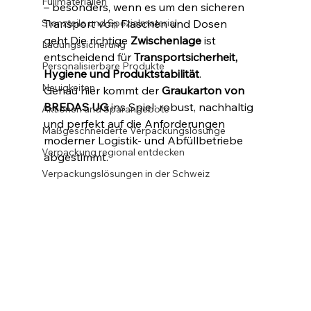
Füllmaterialien
– besonders, wenn es um den sicheren 
Stanzteile und Spezialmaterial
Transport von Flaschen und Dosen 
geht.Die richtige 
Zwischenlage
 ist 
Ladungssicherung
entscheidend für 
Transportsicherheit, 
Personalisierbare Produkte
Hygiene und Produktstabilität
.
Neuigkeiten
Genau hier kommt der 
Graukarton von 
BREDAS UG
 ins Spiel: robust, nachhaltig 
Aktionen und Sparangebote
und perfekt auf die Anforderungen 
Maßgeschneiderte Verpackungslösunge
moderner Logistik- und Abfüllbetriebe 
Verpackung regional entdecken
abgestimmt.
Verpackungslösungen in der Schweiz