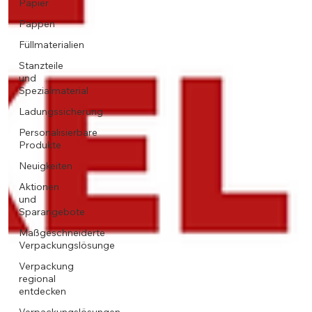
Papier
Pappen
Füllmaterialien
Stanzteile
und
Spezialmaterial
Ladungssicherung
Personalisierbare
Produkte
Neuigkeiten
Aktionen
und
Sparangebote
Maßgeschneiderte
Verpackungslösunge
Verpackung
regional
entdecken