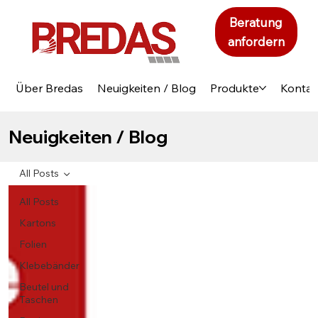
Beratung
anfordern
Über Bredas
Neuigkeiten / Blog
Produkte
Kontak
Neuigkeiten / Blog
All Posts
All Posts
Kartons
Folien
Klebebänder
Beutel und
Taschen