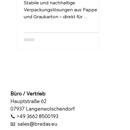
Vielseitig.
Stabile und nachhaltige
Verpackungslösungen aus Pappe
und Graukarton – direkt für
Unternehmen in Baden-
Württemberg. Bredas UG liefert
maßgeschneiderte
Verpackungsmaterialien für Versand,
Produktion und Handel. Jetzt
individuell anfragen!
Büro / Vertrieb
:
Hauptstraße 62
07937 Langenwolschendorf
📞 +49 3662 8500193
📧 sales@bredas.eu