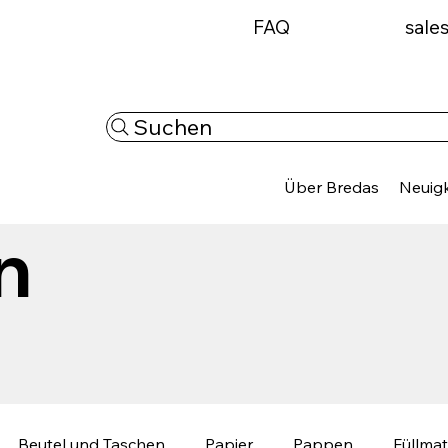
FAQ
sale
Suchen
Über Bredas
Neuigk
n
Beutel und Taschen
Papier
Pappen
Füllmat