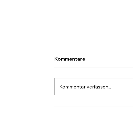
Kommentare
Kommentar verfassen...
Graukarton als
Zwischenlage auf
Getränkepaletten –
Stabilität & Vertrauen mit
BREDAS UG