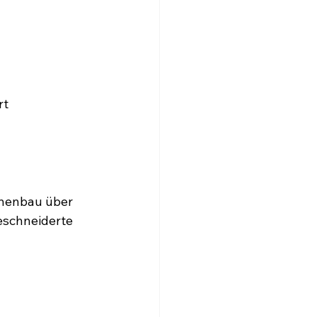
rt
nenbau über 
eschneiderte 