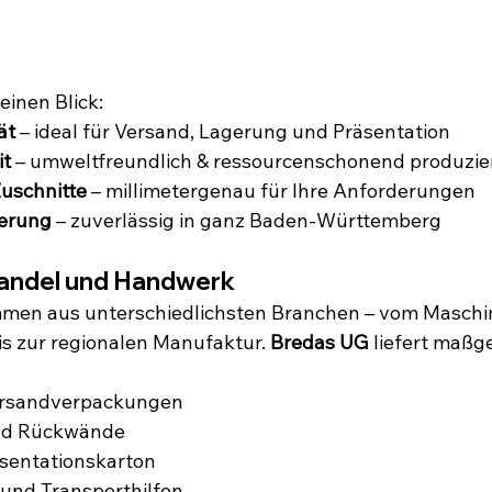
einen Blick:
ät
 – ideal für Versand, Lagerung und Präsentation
it
 – umweltfreundlich & ressourcenschonend produzie
Zuschnitte
 – millimetergenau für Ihre Anforderungen
ferung
 – zuverlässig in ganz Baden-Württemberg
 Handel und Handwerk
men aus unterschiedlichsten Branchen – vom Maschi
s zur regionalen Manufaktur. 
Bredas UG
 liefert maßg
ersandverpackungen
nd Rückwände
äsentationskarton
und Transporthilfen