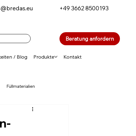
s@bredas.eu
+49 3662 8500193
Beratung anfordern
eiten / Blog
Produkte
Kontakt
Füllmaterialien
ten
Aktionen und Sparangebote
n-
en in der Schweiz