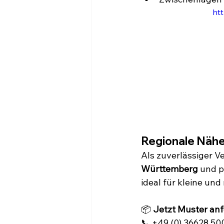
ht
Regionale Nähe
Als zuverlässiger V
Württemberg
 und p
ideal für kleine und
📦 
Jetzt Muster anf
📞 +49 (0) 36628 500