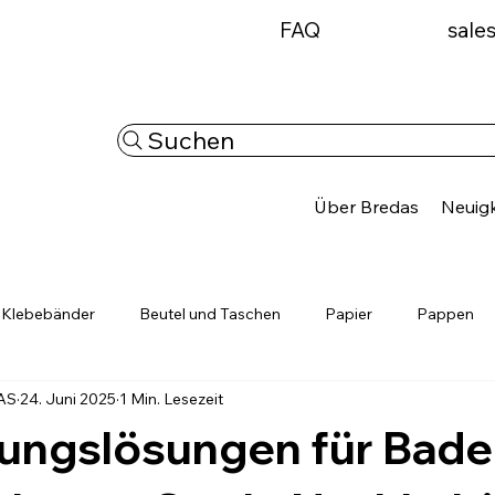
FAQ
sale
Suchen
Über Bredas
Neuigk
Klebebänder
Beutel und Taschen
Papier
Pappen
AS
24. Juni 2025
1 Min. Lesezeit
Ladungssicherung
Personalisierbare Produkte
Neuigkei
ungslösungen für Bade
ösunge
Verpackung regional entdecken
Verpackungslösung