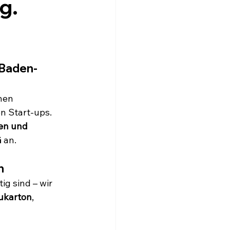
g.
 Baden-
hen 
n Start-ups. 
en und 
G
 an.
n
tig sind – wir 
ukarton
, 