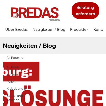
Beratung
anfordern
Über Bredas
Neuigkeiten / Blog
Produkte
Kontak
Neuigkeiten / Blog
All Posts
All Posts
Kartons
Folien
Klebebänder
Beutel und
Taschen