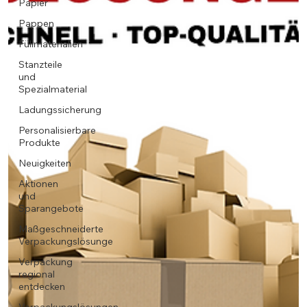
Papier
Pappen
Füllmaterialien
Stanzteile
und
Spezialmaterial
Ladungssicherung
Personalisierbare
Produkte
Neuigkeiten
Aktionen
und
Sparangebote
Maßgeschneiderte
Verpackungslösunge
Verpackung
regional
entdecken