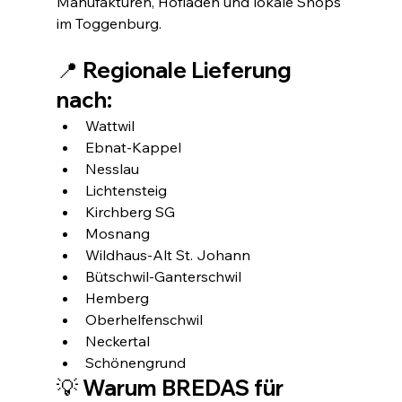
Manufakturen, Hofläden und lokale Shops 
im Toggenburg.
📍 Regionale Lieferung 
nach:
Wattwil
Ebnat-Kappel
Nesslau
Lichtensteig
Kirchberg SG
Mosnang
Wildhaus-Alt St. Johann
Bütschwil-Ganterschwil
Hemberg
Oberhelfenschwil
Neckertal
Schönengrund
💡 Warum BREDAS für 