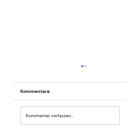
Kommentare
Kommentar verfassen...
Graukarton von BREDAS – stark,