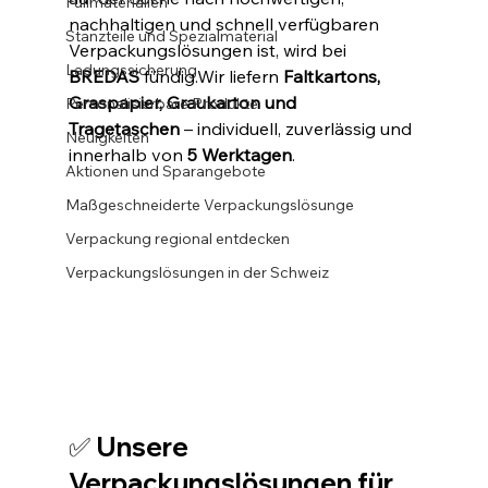
Füllmaterialien
nachhaltigen und schnell verfügbaren 
Stanzteile und Spezialmaterial
Verpackungslösungen ist, wird bei 
Ladungssicherung
BREDAS
 fündig.Wir liefern 
Faltkartons, 
Graspapier, Graukarton und 
Personalisierbare Produkte
Tragetaschen
 – individuell, zuverlässig und 
Neuigkeiten
innerhalb von 
5 Werktagen
.
Aktionen und Sparangebote
Maßgeschneiderte Verpackungslösunge
Verpackung regional entdecken
Verpackungslösungen in der Schweiz
✅ Unsere 
Verpackungslösungen für 