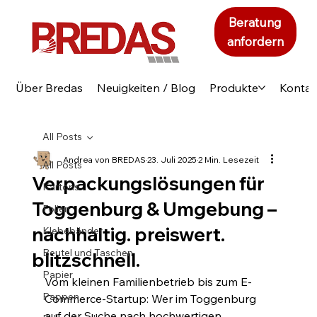
Beratung
anfordern
Über Bredas
Neuigkeiten / Blog
Produkte
Kontak
All Posts
Andrea von BREDAS
23. Juli 2025
2 Min. Lesezeit
All Posts
Verpackungslösungen für
Kartons
Toggenburg & Umgebung –
Folien
nachhaltig. preiswert.
Klebebänder
Beutel und Taschen
blitzschnell.
Papier
Vom kleinen Familienbetrieb bis zum E-
Pappen
Commerce-Startup: Wer im Toggenburg 
auf der Suche nach hochwertigen, 