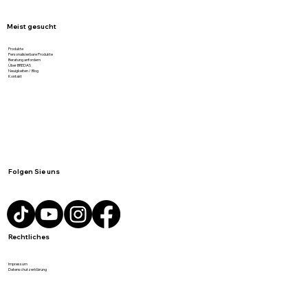
nachhaltig und günstig geliefert
Meist gesucht
Produkte
Personalisierbare Produkte
Beratung anfordern
Über BREDAS
Neuigkeiten / Blog
Kontakt
Folgen Sie uns
Rechtliches
Impressum
Datenschutzerklärung