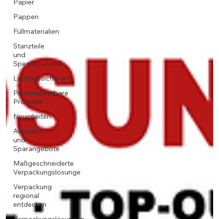
Papier
Pappen
Füllmaterialien
Stanzteile
und
Spezialmaterial
Ladungssicherung
Personalisierbare
Produkte
Neuigkeiten
Aktionen
und
Sparangebote
Maßgeschneiderte
Verpackungslösunge
Verpackung
regional
entdecken