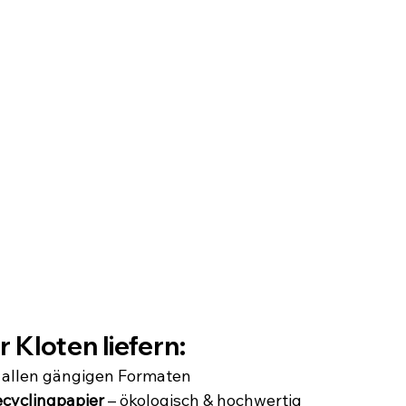
r Kloten liefern:
n allen gängigen Formaten
ecyclingpapier
 – ökologisch & hochwertig