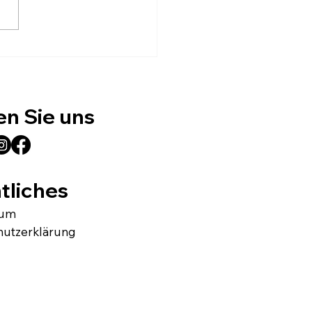
ackungslösungen, die
ruck machen –
enpapier, Graukarton
ehr von BREDAS
en Sie uns
tliches
sum
hutzerklärung