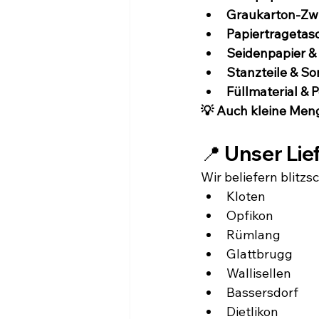
Graukarton-Zw
Papiertragetas
Seidenpapier &
Stanzteile & S
Füllmaterial & 
💡 Auch kleine Men
📍 Unser Lie
Wir beliefern blitzs
Kloten
Opfikon
Rümlang
Glattbrugg
Wallisellen
Bassersdorf
Dietlikon