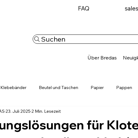
FAQ
sale
Suchen
Über Bredas
Neuigk
Klebebänder
Beutel und Taschen
Papier
Pappen
AS
23. Juli 2025
2 Min. Lesezeit
Ladungssicherung
Personalisierbare Produkte
Neuigkei
ungslösungen für Klot
ösunge
Verpackung regional entdecken
Verpackungslösung