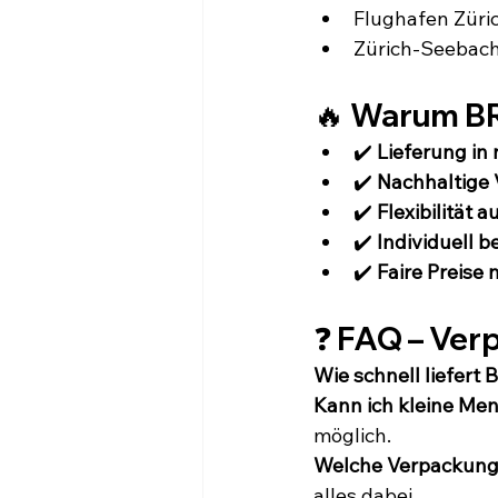
Flughafen Züri
Zürich-Seebach
🔥 Warum B
✔️ 
Lieferung in
✔️ 
Nachhaltige
✔️ 
Flexibilität 
✔️ 
Individuell 
✔️ 
Faire Preise
❓ FAQ – Ver
Wie schnell liefer
Kann ich kleine Me
möglich.
Welche Verpackung
alles dabei.