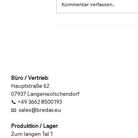
Kommentar verfassen...
Warum BREDAS UG der
richtige Partner für Ihr
Verpackungsmaterial ist
Büro / Vertrieb
:
Hauptstraße 62
07937 Langenwolschendorf
📞 +49 3662 8500193
📧 sales@bredas.eu
Produktion / Lager
:
Zum langen Tal 1