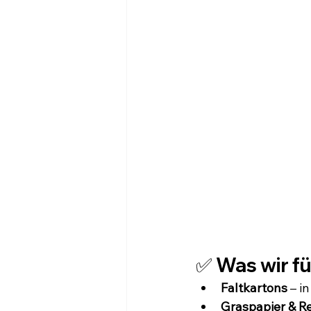
✅ Was wir fü
Faltkartons
 – i
Graspapier & R