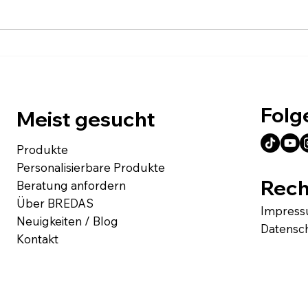
Graukarton von BREDAS –
Verp
stark, nachhaltig und
Eind
günstig geliefert
Seid
& m
Folg
Meist gesucht
Produkte
Personalisierbare Produkte
Rech
Beratung anfordern
Über BREDAS
Impres
Neuigkeiten / Blog
Datensc
Kontakt