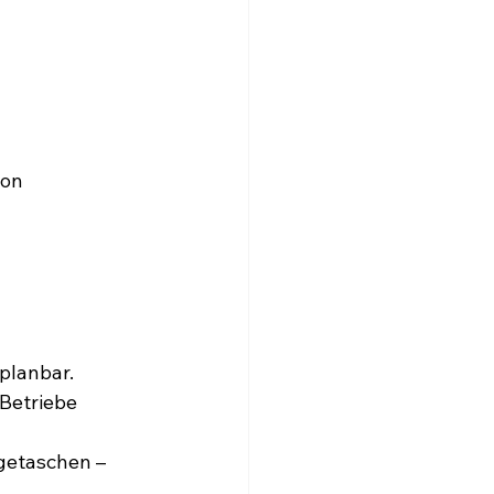
ton
planbar.
Betriebe 
getaschen – 