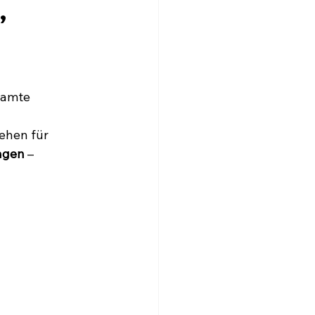
,
samte 
ehen für 
tagen
 – 