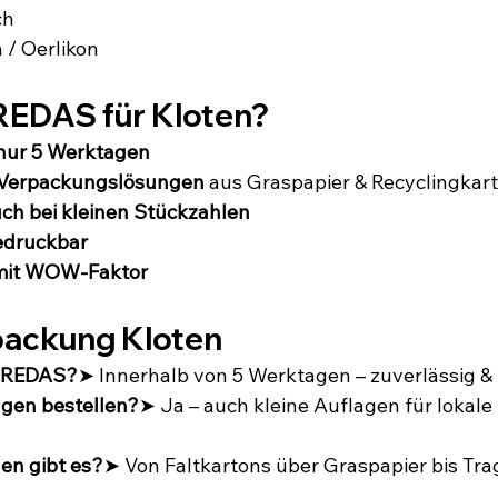
ch
 / Oerlikon
REDAS für Kloten?
 nur 5 Werktagen
 Verpackungslösungen
 aus Graspapier & Recyclingkar
auch bei kleinen Stückzahlen
bedruckbar
 mit WOW-Faktor
packung Kloten
t BREDAS?
➤ Innerhalb von 5 Werktagen – zuverlässig & 
ngen bestellen?
➤ Ja – auch kleine Auflagen für lokale 
en gibt es?
➤ Von Faltkartons über Graspapier bis Tra