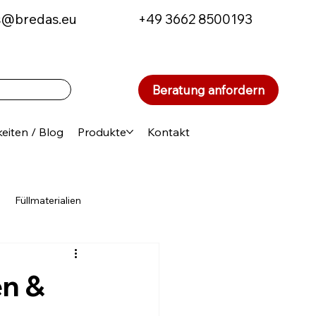
s@bredas.eu
+49 3662 8500193
Beratung anfordern
eiten / Blog
Produkte
Kontakt
Füllmaterialien
ten
Aktionen und Sparangebote
en &
en in der Schweiz