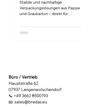
Vielseitig.
Stabile und nachhaltige
Verpackungslösungen aus Pappe
und Graukarton – direkt für
Unternehmen in Baden-
Württemberg. Bredas UG liefert
maßgeschneiderte
Verpackungsmaterialien für Versand,
Produktion und Handel. Jetzt
individuell anfragen!
Büro / Vertrieb
:
Hauptstraße 62
07937 Langenwolschendorf
📞 +49 3662 8500193
📧 sales@bredas.eu