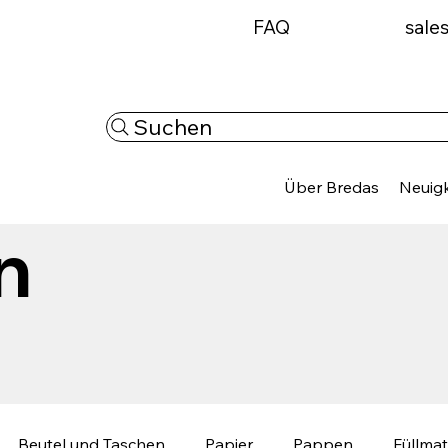
FAQ
sale
Suchen
Über Bredas
Neuigk
n
Beutel und Taschen
Papier
Pappen
Füllmat