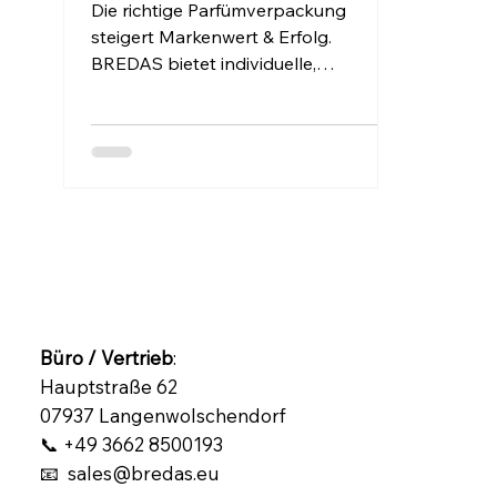
Markenversprechen
Die richtige Parfümverpackung
steigert Markenwert & Erfolg.
BREDAS bietet individuelle,
preiswerte Lösungen für
Verpackungen, die wirken.
Büro / Vertrieb
:
Hauptstraße 62
07937 Langenwolschendorf
📞 +49 3662 8500193
📧 sales@bredas.eu