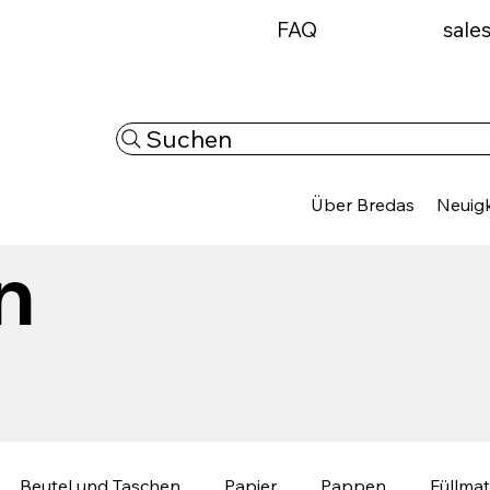
FAQ
sale
Suchen
Über Bredas
Neuigk
n
Beutel und Taschen
Papier
Pappen
Füllmat