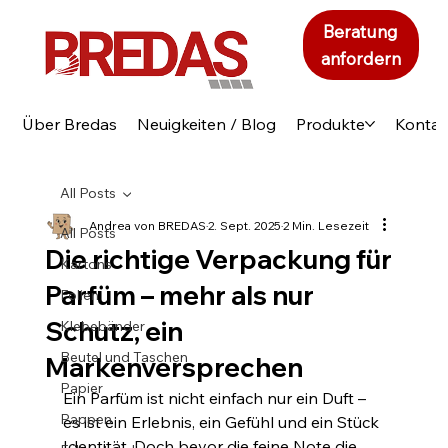
Beratung
anfordern
Über Bredas
Neuigkeiten / Blog
Produkte
Kontak
All Posts
Andrea von BREDAS
2. Sept. 2025
2 Min. Lesezeit
All Posts
Die richtige Verpackung für
Kartons
Parfüm – mehr als nur
Folien
Schutz, ein
Klebebänder
Beutel und Taschen
Markenversprechen
Papier
Ein Parfüm ist nicht einfach nur ein Duft – 
Pappen
es ist ein Erlebnis, ein Gefühl und ein Stück 
Identität. Doch bevor die feine Note die 