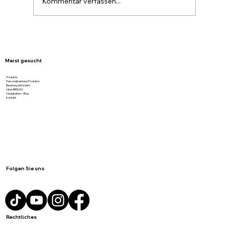
Kommentar verfassen...
Graukarton von BREDAS – stark,
nachhaltig und günstig geliefert
Meist gesucht
Produkte
Personalisierbare Produkte
Beratung anfordern
Über BREDAS
Neuigkeiten / Blog
Kontakt
Folgen Sie uns
Rechtliches