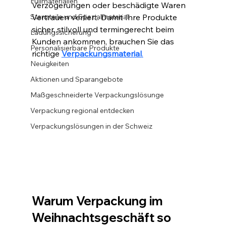
Füllmaterialien
Verzögerungen oder beschädigte Waren 
Stanzteile und Spezialmaterial
Vertrauen verliert. Damit Ihre Produkte 
sicher, stilvoll und termingerecht beim 
Ladungssicherung
Kunden ankommen, brauchen Sie das 
Personalisierbare Produkte
richtige 
Verpackungsmaterial
.
Neuigkeiten
Aktionen und Sparangebote
Maßgeschneiderte Verpackungslösunge
Verpackung regional entdecken
Verpackungslösungen in der Schweiz
Warum Verpackung im 
Weihnachtsgeschäft so 