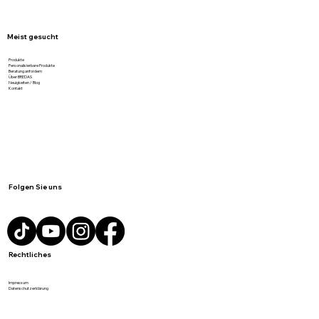
Graukarton als Zwischenlage auf
Getränkepaletten – Stabilität &
Vertrauen mit BREDAS UG
Meist gesucht
Produkte
Personalisierbare Produkte
Beratung anfordern
Über BREDAS
Neuigkeiten / Blog
Kontakt
Folgen Sie uns
Rechtliches
Impressum
Datenschutzerklärung