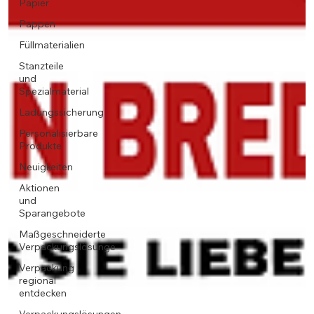
Papier
Pappen
Füllmaterialien
Stanzteile
und
Spezialmaterial
Ladungssicherung
Personalisierbare
Produkte
Neuigkeiten
Aktionen
und
Sparangebote
Maßgeschneiderte
Verpackungslösunge
Verpackung
regional
entdecken