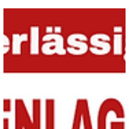
Jahreszeit
Schützen & verpacken Sie Blumen stilvoll: Seidenpapier &
Packseide von BREDAS UG. 10 kg Packseide für 20,99 €, 200
Bögen Seidenpapier für 25,41 €, inkl. Versand in Deutschland.