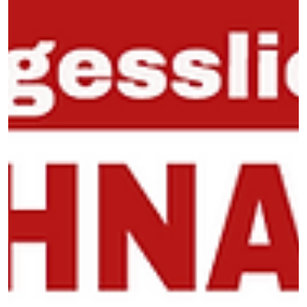
30. Okt. 2025
2 Min. Lesezeit
Warum BREDAS UG der richtige Partne
für Ihr Verpackungsmaterial ist
BREDAS UG liefert Graukarton, Seidenpapier &
Verpackungslösungen – nachhaltig, zuverlässig & individuell. Ihr
Partner für Qualität & Vertrauen.