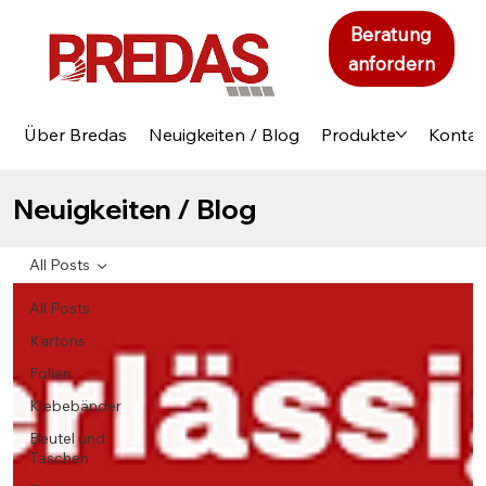
Beratung
anfordern
Über Bredas
Neuigkeiten / Blog
Produkte
Kontak
Neuigkeiten / Blog
All Posts
All Posts
Kartons
Folien
Klebebänder
Beutel und
Taschen